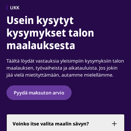
UKK
Usein kysytyt
kysymykset talon
maalauksesta
Täältä löydät vastauksia yleisimpiin kysymyksiin talon
maalauksen, työvaiheista ja aikatauluista. Jos jokin
jää vielä mietityttämään, autamme mielellämme.
Pyydä maksuton arvio
Voinko itse valita maalin sävyn?