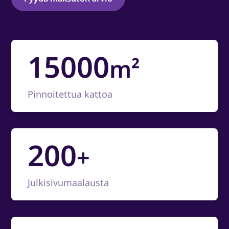
15000
m²
Pinnoitettua kattoa
200
+
Julkisivumaalausta