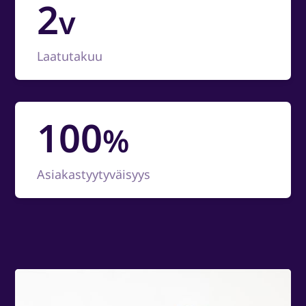
2
v
Laatutakuu
100
%
Asiakastyytyväisyys