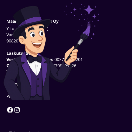
Maalausliike Taikomus Oy
Y-tunnus (3500320-1)
Varsikuja 7
90820 Oulu
Laskutustiedot:
Verkkolaskutusosoite:
003735003201
Operaattoritunnus:
003708599126
Välittäjä:
OpenText
Yhteystiedot:
myynti@taikomus.fi
Puh. 040 1569809