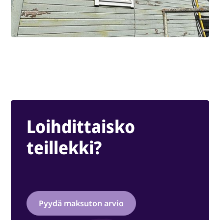
Loihdittaisko
teillekki?
Pyydä maksuton arvio