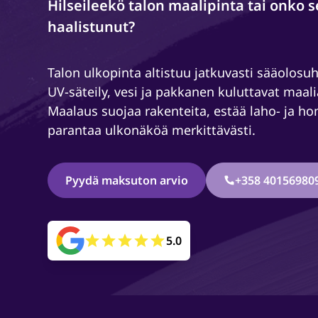
Hilseileekö talon maalipinta tai onko s
haalistunut?
Talon ulkopinta altistuu jatkuvasti sääolosuh
UV-säteily, vesi ja pakkanen kuluttavat maali
Maalaus suojaa rakenteita, estää laho- ja h
parantaa ulkonäköä merkittävästi.
Pyydä maksuton arvio
+358 40156980
5.0