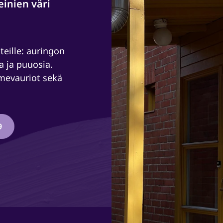
einien väri
teille: auringon
a ja puuosia.
omevauriot sekä
9