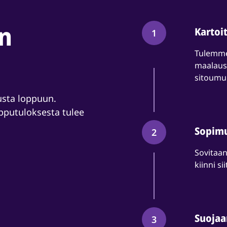
n
Kartoi
1
Tulemme
maalaust
sitoumu
sta loppuun.
opputuloksesta tulee
Sopim
2
Sovitaan
kiinni si
Suoja
3