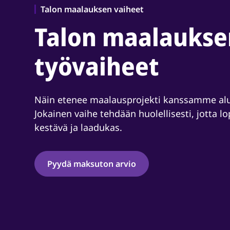
Talon maalauksen vaiheet
Talon maalaukse
työvaiheet
Näin etenee maalausprojekti kanssamme alu
Jokainen vaihe tehdään huolellisesti, jotta l
kestävä ja laadukas.
Pyydä maksuton arvio