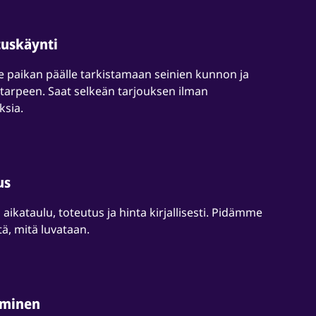
tuskäynti
 paikan päälle tarkistamaan seinien kunnon ja
arpeen. Saat selkeän tarjouksen ilman
ksia.
us
 aikataulu, toteutus ja hinta kirjallisesti. Pidämme
itä, mitä luvataan.
aminen