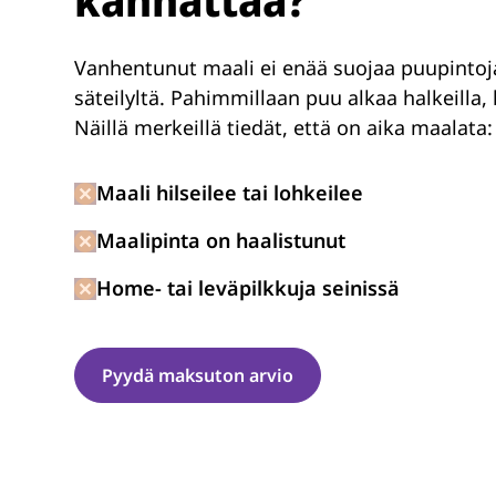
Vanhentunut maali ei enää suojaa puupintoja
säteilyltä. Pahimmillaan puu alkaa halkeilla,
Näillä merkeillä tiedät, että on aika maalata:
Maali hilseilee tai lohkeilee
Maalipinta on haalistunut
Home- tai leväpilkkuja seinissä
Pyydä maksuton arvio