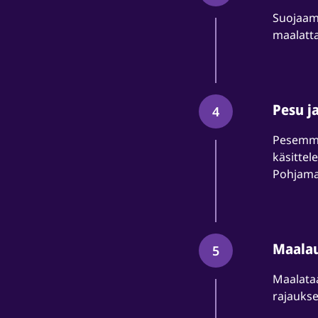
Suojaamm
maalatta
Pesu j
4
Pesemme
käsittel
Pohjamaa
Maalau
5
Maalataa
rajaukset