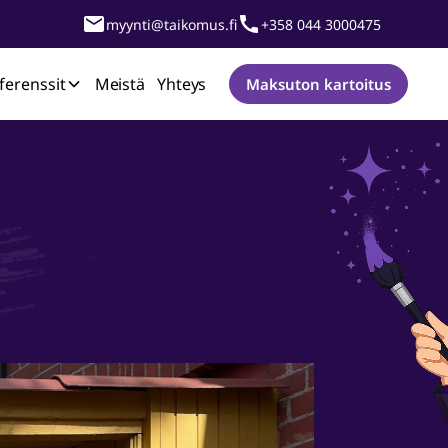
myynti@taikomus.fi
+358 044 3000475
ferenssit
Meistä
Yhteys
Maksuton kartoitus