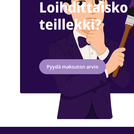
Loihdittaisko
teillekki?
Pyydä maksuton arvio