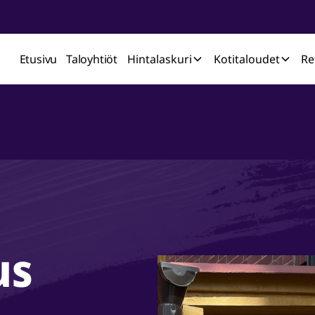
Etusivu
Taloyhtiöt
Hintalaskuri
Kotitaloudet
Re
us