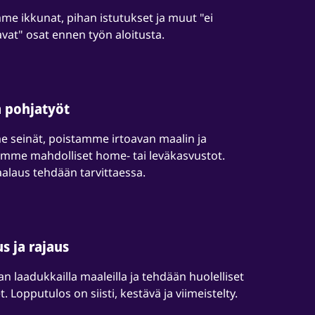
e ikkunat, pihan istutukset ja muut "ei
vat" osat ennen työn aloitusta.
a pohjatyöt
 seinät, poistamme irtoavan maalin ja
emme mahdolliset home- tai leväkasvustot.
laus tehdään tarvittaessa.
s ja rajaus
n laadukkailla maaleilla ja tehdään huolelliset
. Lopputulos on siisti, kestävä ja viimeistelty.