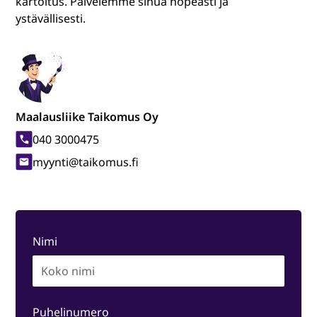
kartoitus. Palvelemme sinua nopeasti ja
ystävällisesti.
Maalausliike Taikomus Oy
040 3000475
myynti@taikomus.fi
Nimi
Puhelinumero