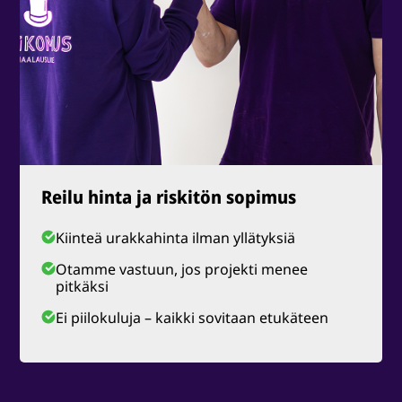
Reilu hinta ja riskitön sopimus
Kiinteä urakkahinta ilman yllätyksiä
Otamme vastuun, jos projekti menee
pitkäksi
Ei piilokuluja – kaikki sovitaan etukäteen