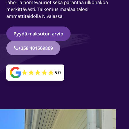
laho- ja homevauriot sekä parantaa ulkonäköä
merkittävästi. Taikomus maalaa talosi
ammattitaidolla Nivalassa.
Pyydä maksuton arvio
+358 401569809
5.0