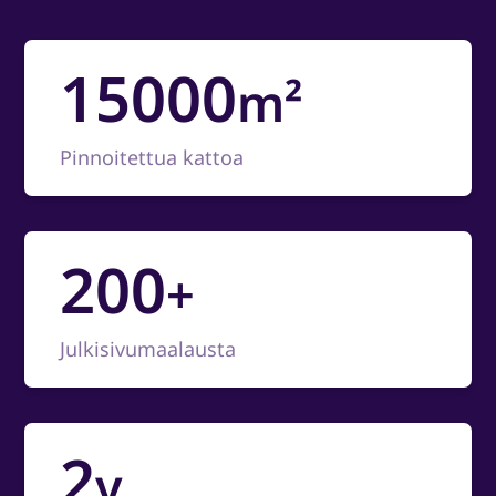
15000
m²
Pinnoitettua kattoa
200
+
Julkisivumaalausta
2
v