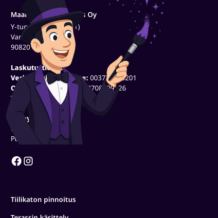
Maalausliike Taikomus Oy
Y-tunnus (3500320-1)
Varsikuja 7
90820 Oulu
Laskutustiedot:
Verkkolaskutusosoite:
003735003201
Operaattoritunnus:
003708599126
Välittäjä:
OpenText
Yhteystiedot:
myynti@taikomus.fi
Puh. 040 1569809
Tiilikaton pinnoitus
Terassin käsittely