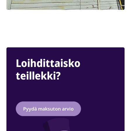
Loihdittaisko
teillekki?
Pyydä maksuton arvio