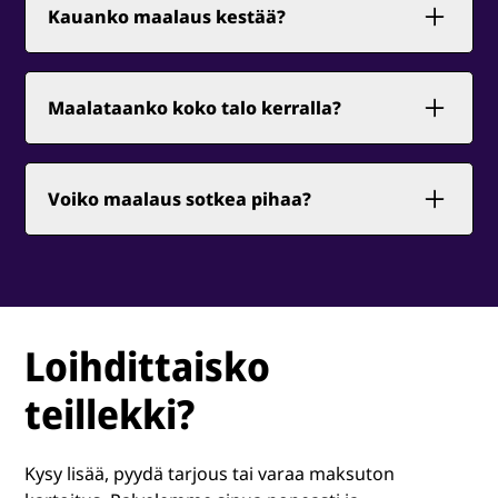
valinnassa, mutta lopullinen päätös on aina
Kauanko maalaus kestää?
sinun. Käytämme tunnettuja ja laadukkaita
maalimerkkejä, joiden sävykartasta löytyy
1–4 päivää kohteesta riippuen.
vaihtoehtoja jokaiseen makuun ja
rakennustyyliin.
Maalataanko koko talo kerralla?
Kyllä. Työ tehdään yhtäjaksoisesti
säävarauksella.
Voiko maalaus sotkea pihaa?
Suojaamme ympäristön aina ennen työn
aloitusta.
Loihdittaisko
teillekki?
Kysy lisää, pyydä tarjous tai varaa maksuton