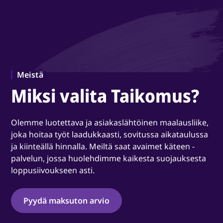
Meistä
Miksi valita Taikomus?
Olemme luotettava ja asiakaslähtöinen maalausliike,
joka hoitaa työt laadukkaasti, sovitussa aikataulussa
ja kiinteällä hinnalla. Meiltä saat avaimet käteen -
palvelun, jossa huolehdimme kaikesta suojauksesta
loppusiivoukseen asti.
Pyydä maksuton arvio