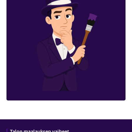
Talon maalauksen vaiheet