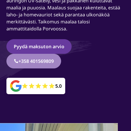
auringon UV-säteily, vesi ja pakkanen kuluttavat
maalia ja puuosia. Maalaus suojaa rakenteita, estää
laho- ja homevauriot sekä parantaa ulkonäköä
merkittävästi. Taikomus maalaa talosi
ammattitaidolla Porvoossa.
Pyydä maksuton arvio
+358 401569809
5.0