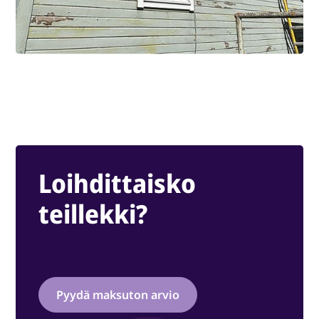
Loihdittaisko
teillekki?
Pyydä maksuton arvio