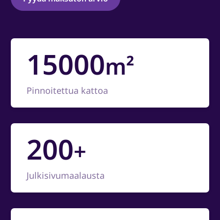
15000
m²
Pinnoitettua kattoa
200
+
Julkisivumaalausta