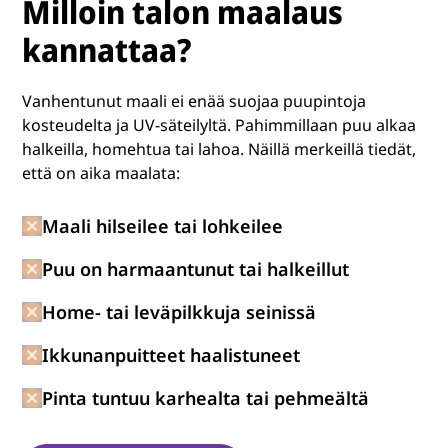
Milloin talon maalaus
kannattaa?
Vanhentunut maali ei enää suojaa puupintoja
kosteudelta ja UV-säteilyltä. Pahimmillaan puu alkaa
halkeilla, homehtua tai lahoa. Näillä merkeillä tiedät,
että on aika maalata:
Maali hilseilee tai lohkeilee
Puu on harmaantunut tai halkeillut
Home- tai leväpilkkuja seinissä
Ikkunanpuitteet haalistuneet
Pinta tuntuu karhealta tai pehmeältä