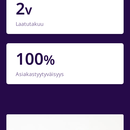
2
v
Laatutakuu
100
%
Asiakastyytyväisyys