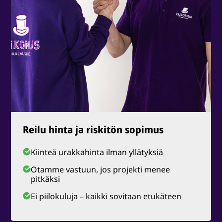
Reilu hinta ja riskitön sopimus
Kiinteä urakkahinta ilman yllätyksiä
Otamme vastuun, jos projekti menee
pitkäksi
Ei piilokuluja – kaikki sovitaan etukäteen