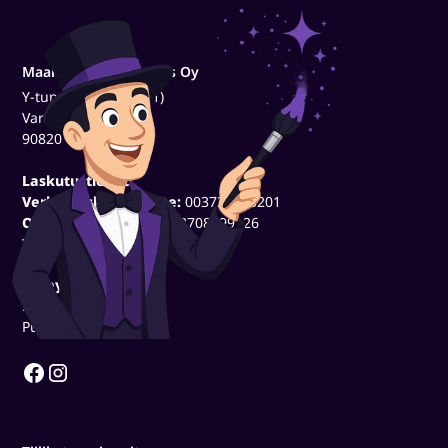
Maalausliike Taikomus Oy
Y-tunnus (3500320-1)
Varsikuja 7
90820 Oulu
Laskutustiedot:
Verkkolaskutusosoite:
003735003201
Operaattoritunnus:
003708599126
Välittäjä:
OpenText
Yhteystiedot:
myynti@taikomus.fi
Puh. 040 1569809