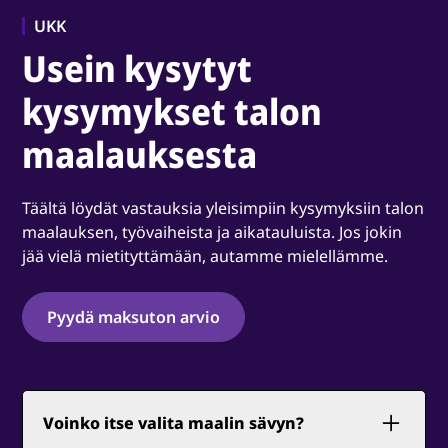
UKK
Usein kysytyt
kysymykset talon
maalauksesta
Täältä löydät vastauksia yleisimpiin kysymyksiin talon
maalauksen, työvaiheista ja aikatauluista. Jos jokin
jää vielä mietityttämään, autamme mielellämme.
Pyydä maksuton arvio
Voinko itse valita maalin sävyn?