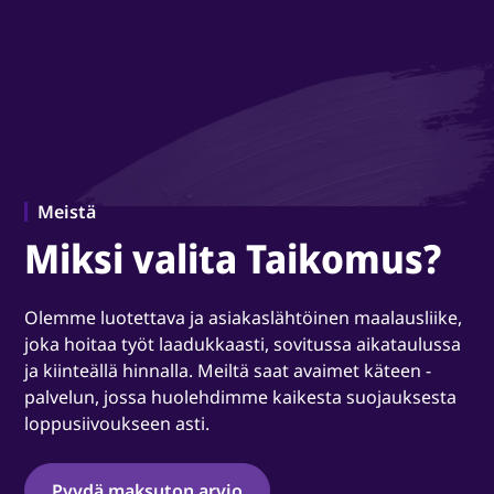
Meistä
Miksi valita Taikomus?
Olemme luotettava ja asiakaslähtöinen maalausliike,
joka hoitaa työt laadukkaasti, sovitussa aikataulussa
ja kiinteällä hinnalla. Meiltä saat avaimet käteen -
palvelun, jossa huolehdimme kaikesta suojauksesta
loppusiivoukseen asti.
Pyydä maksuton arvio