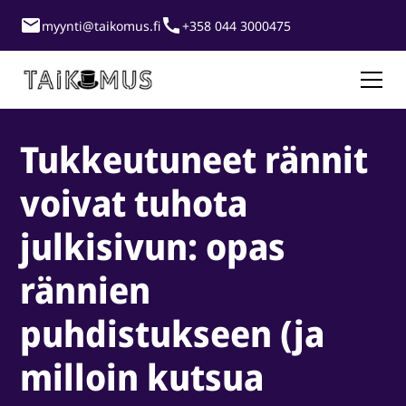
myynti@taikomus.fi
+358 044 3000475
Tukkeutuneet rännit
voivat tuhota
julkisivun: opas
rännien
puhdistukseen (ja
milloin kutsua