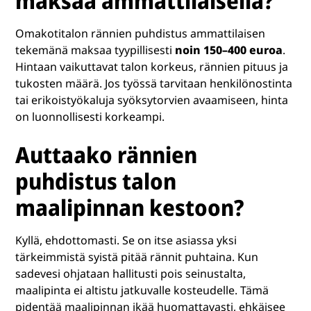
maksaa ammattilaisella?
Omakotitalon rännien puhdistus ammattilaisen
tekemänä maksaa tyypillisesti
noin 150–400 euroa
.
Hintaan vaikuttavat talon korkeus, rännien pituus ja
tukosten määrä. Jos työssä tarvitaan henkilönostinta
tai erikoistyökaluja syöksytorvien avaamiseen, hinta
on luonnollisesti korkeampi.
Auttaako rännien
puhdistus talon
maalipinnan kestoon?
Kyllä, ehdottomasti. Se on itse asiassa yksi
tärkeimmistä syistä pitää rännit puhtaina. Kun
sadevesi ohjataan hallitusti pois seinustalta,
maalipinta ei altistu jatkuvalle kosteudelle. Tämä
pidentää maalipinnan ikää huomattavasti, ehkäisee