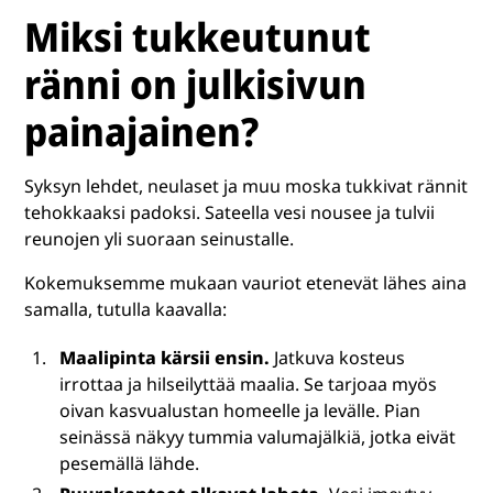
Miksi tukkeutunut
ränni on julkisivun
painajainen?
Syksyn lehdet, neulaset ja muu moska tukkivat rännit
tehokkaaksi padoksi. Sateella vesi nousee ja tulvii
reunojen yli suoraan seinustalle.
Kokemuksemme mukaan vauriot etenevät lähes aina
samalla, tutulla kaavalla:
Maalipinta kärsii ensin.
Jatkuva kosteus
irrottaa ja hilseilyttää maalia. Se tarjoaa myös
oivan kasvualustan homeelle ja levälle. Pian
seinässä näkyy tummia valumajälkiä, jotka eivät
pesemällä lähde.