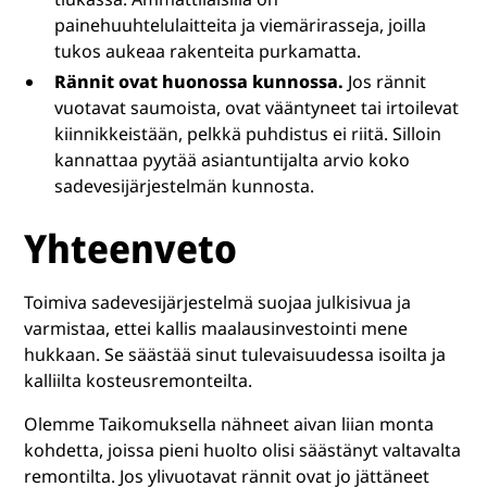
painehuuhtelulaitteita ja viemärirasseja, joilla
tukos aukeaa rakenteita purkamatta.
Rännit ovat huonossa kunnossa.
Jos rännit
vuotavat saumoista, ovat vääntyneet tai irtoilevat
kiinnikkeistään, pelkkä puhdistus ei riitä. Silloin
kannattaa pyytää asiantuntijalta arvio koko
sadevesijärjestelmän kunnosta.
Yhteenveto
Toimiva sadevesijärjestelmä suojaa julkisivua ja
varmistaa, ettei kallis maalausinvestointi mene
hukkaan. Se säästää sinut tulevaisuudessa isoilta ja
kalliilta kosteusremonteilta.
Olemme Taikomuksella nähneet aivan liian monta
kohdetta, joissa pieni huolto olisi säästänyt valtavalta
remontilta. Jos ylivuotavat rännit ovat jo jättäneet