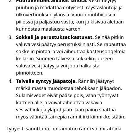
Puurakenteet alkavat lahota.
Vesi imeytyy
puuhun ja mädättää erityisesti räystäslautoja ja
ulkoverhouksen yläosia. Vaurio muhhii usein
piilossa ja paljastuu vasta, kun julkisivua aletaan
kunnostaa maalausta varten.
Sokkeli ja perustukset kastuvat.
Seinää pitkin
valuva vesi päätyy perustuksiin asti. Se rapauttaa
sokkelin pintaa ja voi aiheuttaa kosteusongelmia
kellariin. Suomen talvessa sokkelin juureen
valuva vesi jäätyy ja voi jopa halkaista
pinnoitteen.
Talvella syntyy jääpatoja.
Ränniin jäätynyt
märkä massa muodostaa tehokkaan jääpadon.
Sulamisvedet eivät pääse pois, vaan työntyvät
katteen alle ja voivat aiheuttaa vakavia
vesivahinkoja yläpohjaan. Jään paino saattaa
myös vääntää tai repiä rännit irti kiinnikkeistään.
Lyhyesti sanottuna: hoitamaton ränni voi mitätöidä