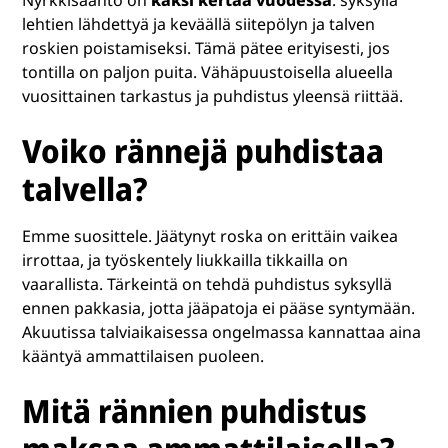
Nyrkkisääntö on
kaksi kertaa vuodessa
: syksyllä
lehtien lähdettyä ja keväällä siitepölyn ja talven
roskien poistamiseksi. Tämä pätee erityisesti, jos
tontilla on paljon puita. Vähäpuustoisella alueella
vuosittainen tarkastus ja puhdistus yleensä riittää.
Voiko rännejä puhdistaa
talvella?
Emme suosittele. Jäätynyt roska on erittäin vaikea
irrottaa, ja työskentely liukkailla tikkailla on
vaarallista. Tärkeintä on tehdä puhdistus syksyllä
ennen pakkasia, jotta jääpatoja ei pääse syntymään.
Akuutissa talviaikaisessa ongelmassa kannattaa aina
kääntyä ammattilaisen puoleen.
Mitä rännien puhdistus