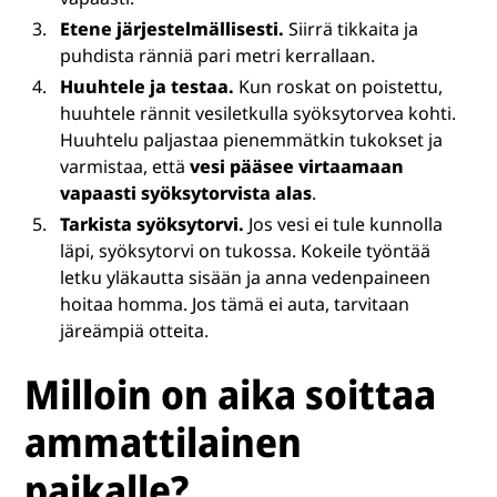
Etene järjestelmällisesti.
Siirrä tikkaita ja
puhdista ränniä pari metri kerrallaan.
Huuhtele ja testaa.
Kun roskat on poistettu,
huuhtele rännit vesiletkulla syöksytorvea kohti.
Huuhtelu paljastaa pienemmätkin tukokset ja
varmistaa, että
vesi pääsee virtaamaan
vapaasti syöksytorvista alas
.
Tarkista syöksytorvi.
Jos vesi ei tule kunnolla
läpi, syöksytorvi on tukossa. Kokeile työntää
letku yläkautta sisään ja anna vedenpaineen
hoitaa homma. Jos tämä ei auta, tarvitaan
järeämpiä otteita.
Milloin on aika soittaa
ammattilainen
paikalle?