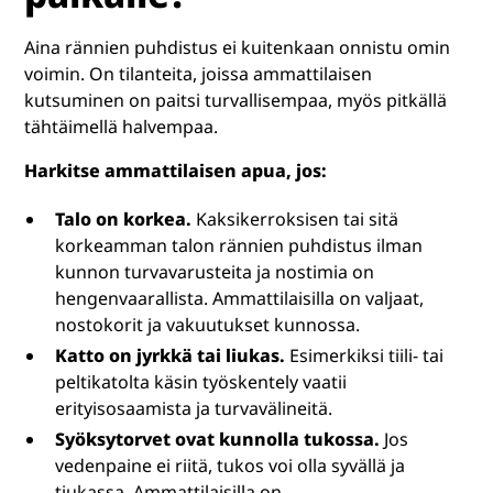
Aina rännien puhdistus ei kuitenkaan onnistu omin
voimin. On tilanteita, joissa ammattilaisen
kutsuminen on paitsi turvallisempaa, myös pitkällä
tähtäimellä halvempaa.
Harkitse ammattilaisen apua, jos:
Talo on korkea.
Kaksikerroksisen tai sitä
korkeamman talon rännien puhdistus ilman
kunnon turvavarusteita ja nostimia on
hengenvaarallista. Ammattilaisilla on valjaat,
nostokorit ja vakuutukset kunnossa.
Katto on jyrkkä tai liukas.
Esimerkiksi tiili- tai
peltikatolta käsin työskentely vaatii
erityisosaamista ja turvavälineitä.
Syöksytorvet ovat kunnolla tukossa.
Jos
vedenpaine ei riitä, tukos voi olla syvällä ja
tiukassa. Ammattilaisilla on