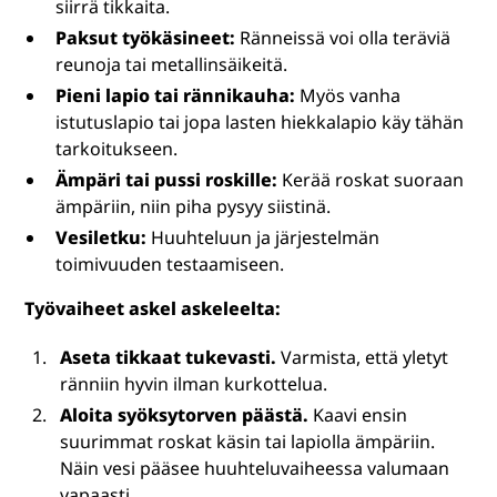
siirrä tikkaita.
Paksut työkäsineet:
Ränneissä voi olla teräviä
reunoja tai metallinsäikeitä.
Pieni lapio tai rännikauha:
Myös vanha
istutuslapio tai jopa lasten hiekkalapio käy tähän
tarkoitukseen.
Ämpäri tai pussi roskille:
Kerää roskat suoraan
ämpäriin, niin piha pysyy siistinä.
Vesiletku:
Huuhteluun ja järjestelmän
toimivuuden testaamiseen.
Työvaiheet askel askeleelta:
Aseta tikkaat tukevasti.
Varmista, että yletyt
ränniin hyvin ilman kurkottelua.
Aloita syöksytorven päästä.
Kaavi ensin
suurimmat roskat käsin tai lapiolla ämpäriin.
Näin vesi pääsee huuhteluvaiheessa valumaan
vapaasti.