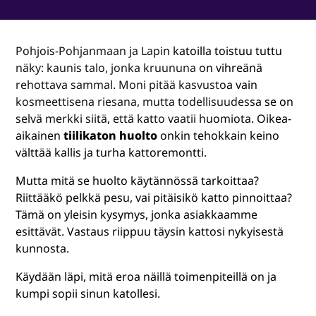
Pohjois-Pohjanmaan ja Lapin katoilla toistuu tuttu
näky: kaunis talo, jonka kruununa on vihreänä
rehottava sammal. Moni pitää kasvustoa vain
kosmeettisena riesana, mutta todellisuudessa se on
selvä merkki siitä, että katto vaatii huomiota. Oikea-
aikainen
tiilikaton huolto
onkin tehokkain keino
välttää kallis ja turha kattoremontti.
Mutta mitä se huolto käytännössä tarkoittaa?
Riittääkö pelkkä pesu, vai pitäisikö katto pinnoittaa?
Tämä on yleisin kysymys, jonka asiakkaamme
esittävät. Vastaus riippuu täysin kattosi nykyisestä
kunnosta.
Käydään läpi, mitä eroa näillä toimenpiteillä on ja
kumpi sopii sinun katollesi.