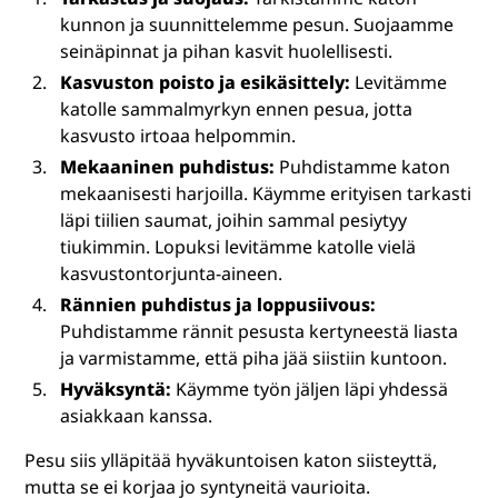
kunnon ja suunnittelemme pesun. Suojaamme
seinäpinnat ja pihan kasvit huolellisesti.
Kasvuston poisto ja esikäsittely:
Levitämme
katolle sammalmyrkyn ennen pesua, jotta
kasvusto irtoaa helpommin.
Mekaaninen puhdistus:
Puhdistamme katon
mekaanisesti harjoilla. Käymme erityisen tarkasti
läpi tiilien saumat, joihin sammal pesiytyy
tiukimmin. Lopuksi levitämme katolle vielä
kasvustontorjunta-aineen.
Rännien puhdistus ja loppusiivous:
Puhdistamme rännit pesusta kertyneestä liasta
ja varmistamme, että piha jää siistiin kuntoon.
Hyväksyntä:
Käymme työn jäljen läpi yhdessä
asiakkaan kanssa.
Pesu siis ylläpitää hyväkuntoisen katon siisteyttä,
mutta se ei korjaa jo syntyneitä vaurioita.