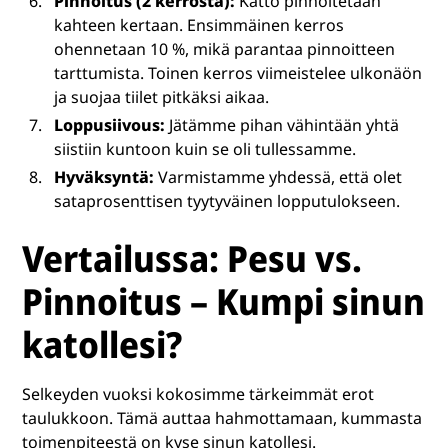
Pinnoitus (2 kerrosta):
Katto pinnoitetaan
kahteen kertaan. Ensimmäinen kerros
ohennetaan 10 %, mikä parantaa pinnoitteen
tarttumista. Toinen kerros viimeistelee ulkonäön
ja suojaa tiilet pitkäksi aikaa.
Loppusiivous:
Jätämme pihan vähintään yhtä
siistiin kuntoon kuin se oli tullessamme.
Hyväksyntä:
Varmistamme yhdessä, että olet
sataprosenttisen tyytyväinen lopputulokseen.
Vertailussa: Pesu vs.
Pinnoitus – Kumpi sinun
katollesi?
Selkeyden vuoksi kokosimme tärkeimmät erot
taulukkoon. Tämä auttaa hahmottamaan, kummasta
toimenpiteestä on kyse sinun katollesi.