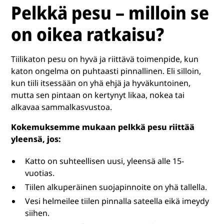
Pelkkä pesu – milloin se
on oikea ratkaisu?
Tiilikaton pesu on hyvä ja riittävä toimenpide, kun
katon ongelma on puhtaasti pinnallinen. Eli silloin,
kun tiili itsessään on yhä ehjä ja hyväkuntoinen,
mutta sen pintaan on kertynyt likaa, nokea tai
alkavaa sammalkasvustoa.
Kokemuksemme mukaan pelkkä pesu riittää
yleensä, jos:
Katto on suhteellisen uusi, yleensä alle 15-
vuotias.
Tiilen alkuperäinen suojapinnoite on yhä tallella.
Vesi helmeilee tiilen pinnalla sateella eikä imeydy
siihen.