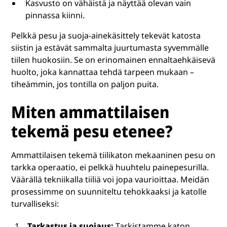
Kasvusto on vähäistä ja näyttää olevan vain
pinnassa kiinni.
Pelkkä pesu ja suoja-ainekäsittely tekevät katosta
siistin ja estävät sammalta juurtumasta syvemmälle
tiilen huokosiin. Se on erinomainen ennaltaehkäisevä
huolto, joka kannattaa tehdä tarpeen mukaan –
tiheämmin, jos tontilla on paljon puita.
Miten ammattilaisen
tekemä pesu etenee?
Ammattilaisen tekemä tiilikaton mekaaninen pesu on
tarkka operaatio, ei pelkkä huuhtelu painepesurilla.
Väärällä tekniikalla tiiliä voi jopa vaurioittaa. Meidän
prosessimme on suunniteltu tehokkaaksi ja katolle
turvalliseksi:
Tarkastus ja suojaus:
Tarkistamme katon