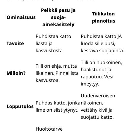
Pelkkä pesu ja
Tiilikaton
Ominaisuus
suoja-
pinnoitus
ainekäsittely
Puhdistaa katto
Puhdistaa katto JA
Tavoite
liasta ja
luoda sille uusi,
kasvustosta.
kestävä suojapinta.
Tiili on huokoinen,
Tiili on ehjä, mutta
haalistunut ja
Milloin?
likainen. Pinnallista
rapautuu. Vesi
kasvustoa.
imeytyy.
Uudenveroisen
Puhdas katto, jonka
näköinen,
Lopputulos
ilme on siistiytynyt.
vettähylkivä ja
suojattu katto.
Huoltotarve