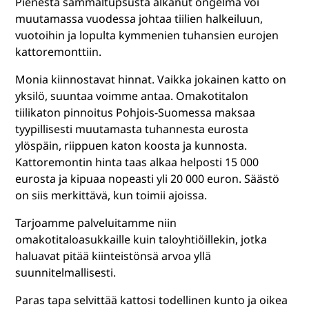
Pienestä sammaltupsusta alkanut ongelma voi
muutamassa vuodessa johtaa tiilien halkeiluun,
vuotoihin ja lopulta kymmenien tuhansien eurojen
kattoremonttiin.
Monia kiinnostavat hinnat. Vaikka jokainen katto on
yksilö, suuntaa voimme antaa. Omakotitalon
tiilikaton pinnoitus Pohjois-Suomessa maksaa
tyypillisesti muutamasta tuhannesta eurosta
ylöspäin, riippuen katon koosta ja kunnosta.
Kattoremontin hinta taas alkaa helposti 15 000
eurosta ja kipuaa nopeasti yli 20 000 euron. Säästö
on siis merkittävä, kun toimii ajoissa.
Tarjoamme palveluitamme niin
omakotitaloasukkaille kuin taloyhtiöillekin, jotka
haluavat pitää kiinteistönsä arvoa yllä
suunnitelmallisesti.
Paras tapa selvittää kattosi todellinen kunto ja oikea