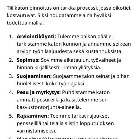
Tiilikaton pinnoitus on tarkka prosessi, jossa oikotiet
kostautuvat. Siksi noudatamme aina hyväksi
todettua mallia:
Arviointikäynti:
Tulemme paikan päälle,
tarkistamme katon kunnon ja annamme selkeän
arvion työn laajuudesta sekä kustannuksista.
Sopimus:
Sovimme aikataulun, työvaiheet ja
hinnan kirjallisesti – ilman yllätyksiä.
Suojaaminen:
Suojaamme talon seinät ja pihan
huolellisesti koko työn ajaksi.
Pesu ja myrkytys:
Puhdistamme katon
ammattipesureilla ja käsittelemme sen
kasvustontorjunta-aineella.
Rajaaminen:
Teemme tarkat rajaukset
pensselillä tai telalla siistin lopputuloksen
varmistamiseksi.